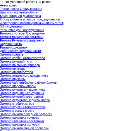
14
лет успешной работы на рынке
Автосервис
Техническое Обслуживание
Диагностика автомобиля
Компьютерная диагностика
Обслуживание и ремонт кондиционеров
Электронная балансировка и шиномонтаж
3D сход-развал
Установка доп. оборудования
Ремонт системы Охлаждения
Ремонт Выхлопной системы
Ремонт Рулевого управления
Ходовая часть
Развал схождения
Диагностика ходовой части
Замена гранаты
Замена стойки стабилизатора
Замена рулевой тяги
Замена пыльника привода
Замена привода
Замена амортизатора
Замена подвесного подшипника
Замена пружины
Замена сайлентблока, сайлентблоков
Замена шаровой опоры
Замена рулевого наконечника
Замена подшипника ступицы
Замена рулевой крестовины
Замена редуктора заднего моста
Замена стабилизатора
Замена втулки стабилизатора
Замена масла в мосту
Замена рычага передней подвески
Замена сальника привода
Замена сальника хвостовика
Замена сальника полуоси
Замена рычага задней подвески