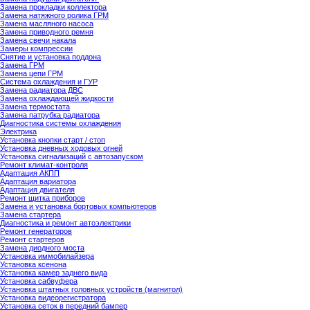
Замена прокладки коллектора
Замена натяжного ролика ГРМ
Замена масляного насоса
Замена приводного ремня
Замена свечи накала
Замеры компрессии
Снятие и установка поддона
Замена ГРМ
Замена цепи ГРМ
Система охлаждения и ГУР
Замена радиатора ДВС
Замена охлаждающей жидкости
Замена термостата
Замена патрубка радиатора
Диагностика системы охлаждения
Электрика
Установка кнопки старт / стоп
Установка дневных ходовых огней
Установка сигнализаций с автозапуском
Ремонт климат-контроля
Адаптация АКПП
Адаптация вариатора
Адаптация двигателя
Ремонт щитка приборов
Замена и установка бортовых компьютеров
Замена стартера
Диагностика и ремонт автоэлектрики
Ремонт генераторов
Ремонт стартеров
Замена диодного моста
Установка иммобилайзера
Установка ксенона
Установка камер заднего вида
Установка сабвуфера
Установка штатных головных устройств (магнитол)
Установка видеорегистратора
Установка сеток в передний бампер