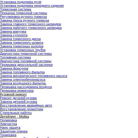
Установка подогрева руля
Установка подогрева переднего сидения
Тормозная система
Прокачка тормозной системы
Регулировка ручного тормоза
Замена троса ручного тормоза
Замена главного тормозного цилиндра
Замена рабочего тормозного цилиндра
Замена вакуума
Замена суппорта
Замена тормозного диска
Замена тормозного шланга
Замена тормозных колодок
Установка тормозных трубок
Диагностика тормозной системы
Топливная система
Диагностика топливной системы
Промывка дроссельной заслонки
Замена форсунок
Замена топливного фильтра
Замена механического топливного насоса
Замена электробензонасоса
Замена воздушного фильтра
Промывка расходомера воздуха
Промывка инжектора
Кузовной ремонт
Ремонт деталей кузова
Замена деталей кузова
Восстановление аварийных авто
Восстановление геометрии
Стапельные работы
Детейлинг - Мойка
Полировка
Химчистка
Нано защита
Защитная пленка
Тонировка