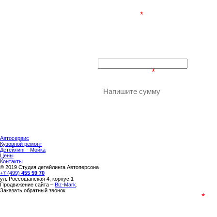
*
Ваше имя:
*
четыре + 41 =
Автосервис
Кузовной ремонт
Детейлинг - Мойка
Цены
Контакты
© 2019 Студия детейлинга Автоперсона
+7 (499)
455 59 70
ул. Россошанская 4, корпус 1
Продвижение сайта –
Biz-Mark
.
Заказать обратный звонок
*
Представьтесь, пожалуйста: