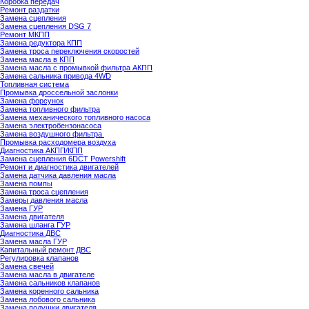
Коробка передач
Ремонт раздатки
Замена сцепления
Замена сцепления DSG 7
Ремонт МКПП
Замена редуктора КПП
Замена троса переключения скоростей
Замена масла в КПП
Замена масла с промывкой фильтра АКПП
Замена сальника привода 4WD
Топливная система
Промывка дроссельной заслонки
Замена форсунок
Замена топливного фильтра
Замена механического топливного насоса
Замена электробензонасоса
Замена воздушного фильтра
Промывка расходомера воздуха
Диагностика АКПП/КПП
Замена сцепления 6DCT Powershift
Ремонт и диагностика двигателей
Замена датчика давления масла
Замена помпы
Замена троса сцепления
Замеры давления масла
Замена ГУР
Замена двигателя
Замена шланга ГУР
Диагностика ДВС
Замена масла ГУР
Капитальный ремонт ДВС
Регулировка клапанов
Замена свечей
Замена масла в двигателе
Замена сальников клапанов
Замена коренного сальника
Замена лобового сальника
Замена подушки двигателя