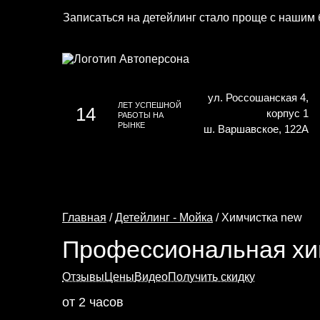
Записаться на детейлинг стало проще с нашим 
ул. Россошанская 4,
ЛЕТ УСПЕШНОЙ
14
корпус 1
РАБОТЫ НА
РЫНКЕ
ш. Варшавское, 122А
Главная
/
Детейлинг - Мойка
/ Химчистка new
Профессиональная хи
Отзывы
Цены
Видео
Получить скидку
от
2
часов