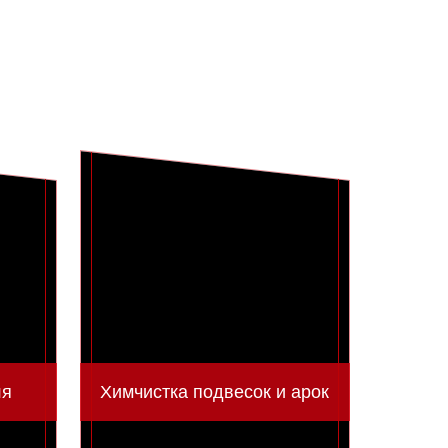
ля
Химчистка подвесок и арок