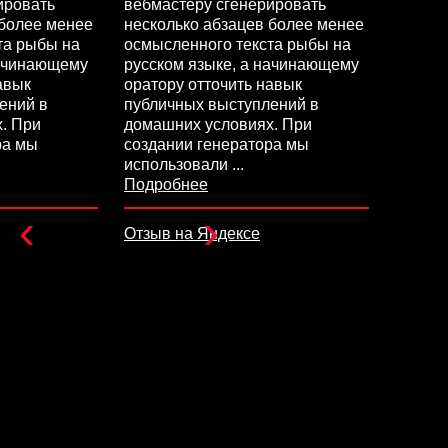
ировать
вебмастеру сгенерировать
вебмас
 более менее
несколько абзацев более менее
нескол
та рыбы на
осмысленного текста рыбы на
осмысл
начинающему
русском языке, а начинающему
русско
авык
оратору отточить навык
оратор
ений в
публичных выступлений в
публич
. При
домашних условиях. При
домашн
ра мы
создании генератора мы
создан
использовали
...
испол
Подробнее
Подро
‹
›
Отзыв на Яндексе
Отзыв 