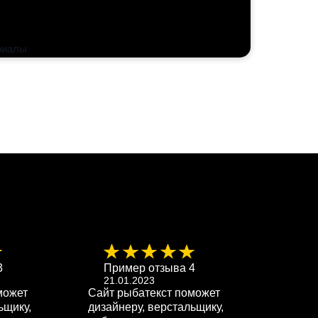
риалы
3
Пример отзыва 4
При
21.01.2023
21.0
может
Сайт рыбатекст поможет
Сайт р
ьщику,
дизайнеру, верстальщику,
дизайн