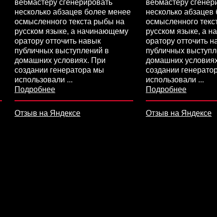
вебмастеру сгенерировать
вебмастеру сгенер
несколько абзацев более менее
несколько абзацев
осмысленного текста рыбы на
осмысленного текс
русском языке, а начинающему
русском языке, а 
оратору отточить навык
оратору отточить н
публичных выступлений в
публичных выступл
домашних условиях. При
домашних условиях
создании генератора мы
создании генерато
использовали
...
использовали
...
Подробнее
Подробнее
Отзыв на Яндексе
Отзыв на Яндексе