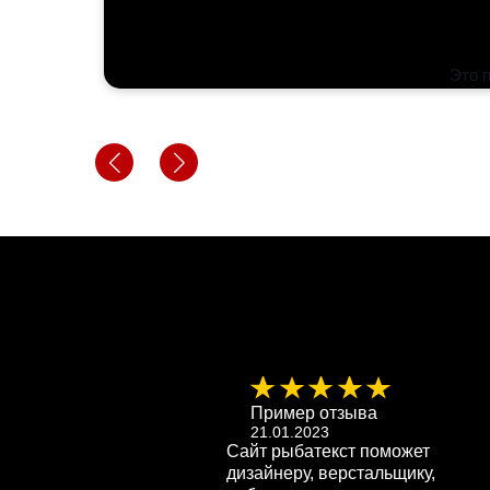
Это 
ер отзыва 5
Пример отзыва
.2023
21.01.2023
батекст поможет
Сайт рыбатекст поможет
у, верстальщику,
дизайнеру, верстальщику,