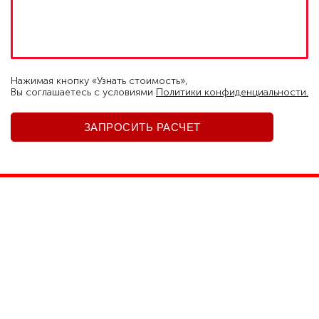
Нажимая кнопку «Узнать стоимость»,
Вы соглашаетесь c условиями
Политики конфиденциальности.
Детейлинг
Детейлинг
Детейлинг
«ПРЕМИУМ»
экстерьера
интерьера
Что такое
детейлинг
автомобиля и
для чего он
нужен?