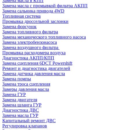
Замена масла в КПП
Замена масла с промывкой фильтра АКПП
Замена сальника привода 4WD
Топливная система
Промывка дроссельной заслонки
Замена форсунок
Замена топливного фильтра
Замена механического топливного насоса
Замена электробензонасоса
Замена воздушного фильтра
Промывка расходомера воздуха
Диагностика АКПП/КПП
Замена сцепления 6DCT Powershift
Ремонт и диагностика двигателей
Замена датчика давления масла
Замена помпы
Замена троса сцепления
Замеры давления масла
Замена ГУР
Замена двигателя
Замена шланга ГУР
Диагностика ДВС
Замена масла ГУР
Капитальный ремонт ДВС
Регулировка клапанов