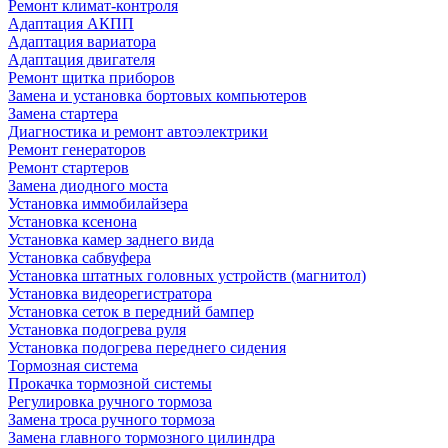
Ремонт климат-контроля
Адаптация АКПП
Адаптация вариатора
Адаптация двигателя
Ремонт щитка приборов
Замена и установка бортовых компьютеров
Замена стартера
Диагностика и ремонт автоэлектрики
Ремонт генераторов
Ремонт стартеров
Замена диодного моста
Установка иммобилайзера
Установка ксенона
Установка камер заднего вида
Установка сабвуфера
Установка штатных головных устройств (магнитол)
Установка видеорегистратора
Установка сеток в передний бампер
Установка подогрева руля
Установка подогрева переднего сидения
Тормозная система
Прокачка тормозной системы
Регулировка ручного тормоза
Замена троса ручного тормоза
Замена главного тормозного цилиндра