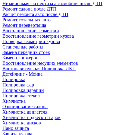
Независимая экспертиза автомобиля после ДТП
Ремонт салона после ДТП
Расчет ремонта авто после ДТП
Ремонт тотальных авто
Ремонт перевертыша
Восстановление геометрии
Восстановление геометрии кузова
Проверка геометрии кузова
Стапельные работы
Замена передних стоек
Замена лонжерона
Восстановление несущих элементов
Востонавительная Полировка ЛКП
Детейлинг - Мойка
Полировка
Полировка фар
Полировка царапин
Полировка стекол
Химчистка
Озонирование салона
Химчистка двигателя
Химчистка подвески и арок
Химчистка дисков
Нано защита
Защита кузова