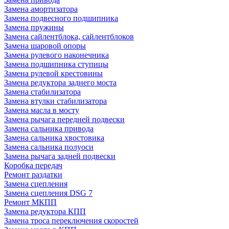
Замена амортизатора
Замена подвесного подшипника
Замена пружины
Замена сайлентблока, сайлентблоков
Замена шаровой опоры
Замена рулевого наконечника
Замена подшипника ступицы
Замена рулевой крестовины
Замена редуктора заднего моста
Замена стабилизатора
Замена втулки стабилизатора
Замена масла в мосту
Замена рычага передней подвески
Замена сальника привода
Замена сальника хвостовика
Замена сальника полуоси
Замена рычага задней подвески
Коробка передач
Ремонт раздатки
Замена сцепления
Замена сцепления DSG 7
Ремонт МКПП
Замена редуктора КПП
Замена троса переключения скоростей