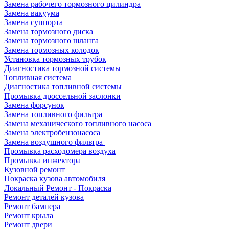
Замена рабочего тормозного цилиндра
Замена вакуума
Замена суппорта
Замена тормозного диска
Замена тормозного шланга
Замена тормозных колодок
Установка тормозных трубок
Диагностика тормозной системы
Топливная система
Диагностика топливной системы
Промывка дроссельной заслонки
Замена форсунок
Замена топливного фильтра
Замена механического топливного насоса
Замена электробензонасоса
Замена воздушного фильтра
Промывка расходомера воздуха
Промывка инжектора
Кузовной ремонт
Покраска кузова автомобиля
Локальный Ремонт - Покраска
Ремонт деталей кузова
Ремонт бампера
Ремонт крыла
Ремонт двери