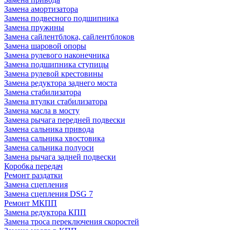
Замена амортизатора
Замена подвесного подшипника
Замена пружины
Замена сайлентблока, сайлентблоков
Замена шаровой опоры
Замена рулевого наконечника
Замена подшипника ступицы
Замена рулевой крестовины
Замена редуктора заднего моста
Замена стабилизатора
Замена втулки стабилизатора
Замена масла в мосту
Замена рычага передней подвески
Замена сальника привода
Замена сальника хвостовика
Замена сальника полуоси
Замена рычага задней подвески
Коробка передач
Ремонт раздатки
Замена сцепления
Замена сцепления DSG 7
Ремонт МКПП
Замена редуктора КПП
Замена троса переключения скоростей