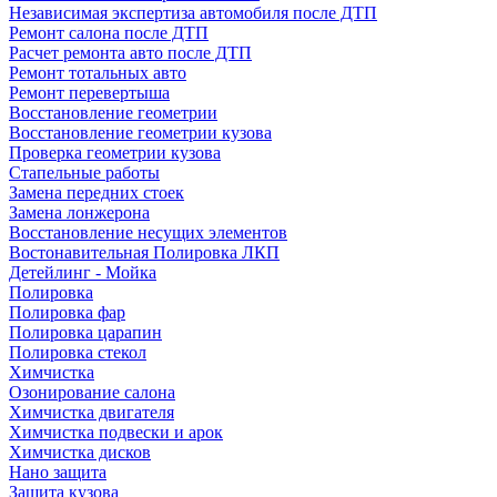
Независимая экспертиза автомобиля после ДТП
Ремонт салона после ДТП
Расчет ремонта авто после ДТП
Ремонт тотальных авто
Ремонт перевертыша
Восстановление геометрии
Восстановление геометрии кузова
Проверка геометрии кузова
Стапельные работы
Замена передних стоек
Замена лонжерона
Восстановление несущих элементов
Востонавительная Полировка ЛКП
Детейлинг - Мойка
Полировка
Полировка фар
Полировка царапин
Полировка стекол
Химчистка
Озонирование салона
Химчистка двигателя
Химчистка подвески и арок
Химчистка дисков
Нано защита
Защита кузова