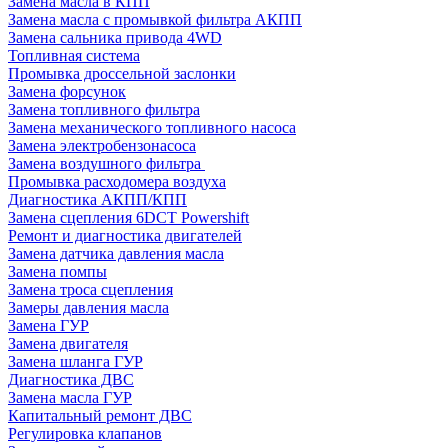
Замена масла в КПП
Замена масла с промывкой фильтра АКПП
Замена сальника привода 4WD
Топливная система
Промывка дроссельной заслонки
Замена форсунок
Замена топливного фильтра
Замена механического топливного насоса
Замена электробензонасоса
Замена воздушного фильтра
Промывка расходомера воздуха
Диагностика АКПП/КПП
Замена сцепления 6DCT Powershift
Ремонт и диагностика двигателей
Замена датчика давления масла
Замена помпы
Замена троса сцепления
Замеры давления масла
Замена ГУР
Замена двигателя
Замена шланга ГУР
Диагностика ДВС
Замена масла ГУР
Капитальный ремонт ДВС
Регулировка клапанов