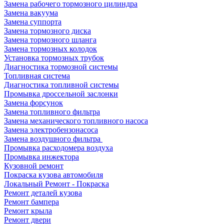
Замена рабочего тормозного цилиндра
Замена вакуума
Замена суппорта
Замена тормозного диска
Замена тормозного шланга
Замена тормозных колодок
Установка тормозных трубок
Диагностика тормозной системы
Топливная система
Диагностика топливной системы
Промывка дроссельной заслонки
Замена форсунок
Замена топливного фильтра
Замена механического топливного насоса
Замена электробензонасоса
Замена воздушного фильтра
Промывка расходомера воздуха
Промывка инжектора
Кузовной ремонт
Покраска кузова автомобиля
Локальный Ремонт - Покраска
Ремонт деталей кузова
Ремонт бампера
Ремонт крыла
Ремонт двери