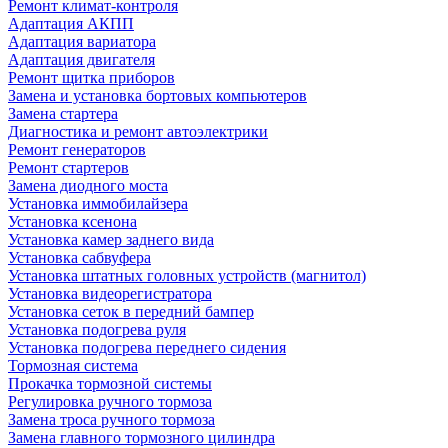
Ремонт климат-контроля
Адаптация АКПП
Адаптация вариатора
Адаптация двигателя
Ремонт щитка приборов
Замена и установка бортовых компьютеров
Замена стартера
Диагностика и ремонт автоэлектрики
Ремонт генераторов
Ремонт стартеров
Замена диодного моста
Установка иммобилайзера
Установка ксенона
Установка камер заднего вида
Установка сабвуфера
Установка штатных головных устройств (магнитол)
Установка видеорегистратора
Установка сеток в передний бампер
Установка подогрева руля
Установка подогрева переднего сидения
Тормозная система
Прокачка тормозной системы
Регулировка ручного тормоза
Замена троса ручного тормоза
Замена главного тормозного цилиндра