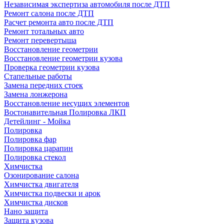
Независимая экспертиза автомобиля после ДТП
Ремонт салона после ДТП
Расчет ремонта авто после ДТП
Ремонт тотальных авто
Ремонт перевертыша
Восстановление геометрии
Восстановление геометрии кузова
Проверка геометрии кузова
Стапельные работы
Замена передних стоек
Замена лонжерона
Восстановление несущих элементов
Востонавительная Полировка ЛКП
Детейлинг - Мойка
Полировка
Полировка фар
Полировка царапин
Полировка стекол
Химчистка
Озонирование салона
Химчистка двигателя
Химчистка подвески и арок
Химчистка дисков
Нано защита
Защита кузова