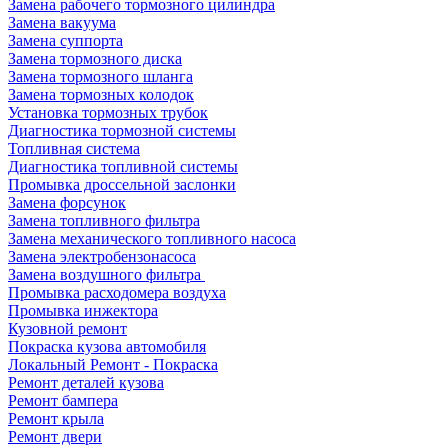
Замена рабочего тормозного цилиндра
Замена вакуума
Замена суппорта
Замена тормозного диска
Замена тормозного шланга
Замена тормозных колодок
Установка тормозных трубок
Диагностика тормозной системы
Топливная система
Диагностика топливной системы
Промывка дроссельной заслонки
Замена форсунок
Замена топливного фильтра
Замена механического топливного насоса
Замена электробензонасоса
Замена воздушного фильтра
Промывка расходомера воздуха
Промывка инжектора
Кузовной ремонт
Покраска кузова автомобиля
Локальный Ремонт - Покраска
Ремонт деталей кузова
Ремонт бампера
Ремонт крыла
Ремонт двери