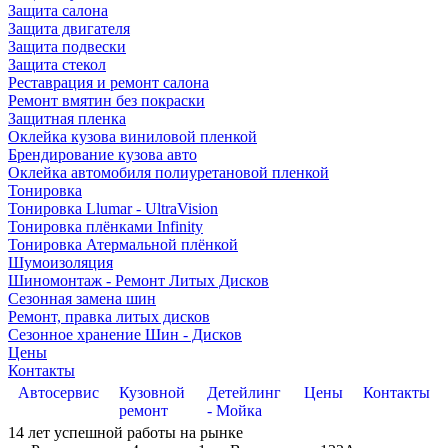
Защита салона
Защита двигателя
Защита подвески
Защита стекол
Реставрация и ремонт салона
Ремонт вмятин без покраски
Защитная пленка
Оклейка кузова виниловой пленкой
Брендирование кузова авто
Оклейка автомобиля полиуретановой пленкой
Тонировка
Тонировка Llumar - UltraVision
Тонировка плёнками Infinity
Тонировка Атермальной плёнкой
Шумоизоляция
Шиномонтаж - Ремонт Литых Дисков
Сезонная замена шин
Ремонт, правка литых дисков
Сезонное хранение Шин - Дисков
Цены
Контакты
Автосервис
Кузовной
Детейлинг
Цены
Контакты
ремонт
- Мойка
14
лет успешной работы на рынке