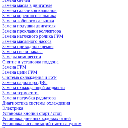
Замена свечей
Замена масла в двигателе
Замена сальников клапанов
Замена коренного сальника
Замена лобового сальника
Замена подушки двигателя
Замена прокладки коллектора
Замена натяжного ролика ГРМ
Замена масляного насоса
Замена приводного ремня
Замена свечи накала
Замеры компрессии
Снятие и установка поддона
Замена ГРМ
Замена цепи ГРМ
Система охлаждения и ГУР
Замена радиатора ДВС
Замена охлаждающей жидкости
Замена термостата
Замена патрубка радиатора
Диагностика системы охлаждения
Электрика
Установка кнопки старт / стоп
Установка дневных ходовых огней
Установка сигнализаций с автозапуском