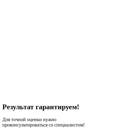
деталей
Замена лобового
Замена заднего
Замена стекла
стекла
стекла
двери
Замена кузова
Замена части
Замена пола авто
кузова
Локальная
Покраска
Покраска бампера
покраска
багажника
Покраска двери
Покраска зеркал
Покраска капота
Покраска крыла
Покраска крыши
Покраска
переходом
Покраска петель
Покраска порогов
Покраска ручек
двери
Покраска стойки
Полная покраска
Покраска
кузова
Результат гарантируем!
Для точной оценки нужно
проконсультироваться со специалистом!