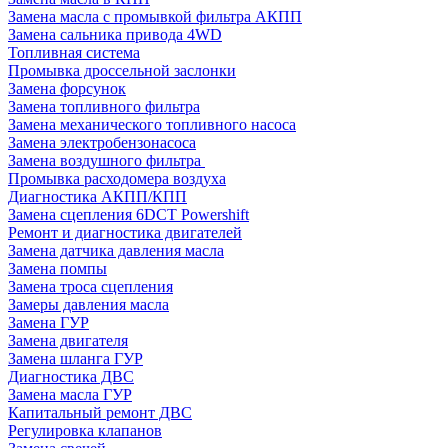
Замена масла с промывкой фильтра АКПП
Замена сальника привода 4WD
Топливная система
Промывка дроссельной заслонки
Замена форсунок
Замена топливного фильтра
Замена механического топливного насоса
Замена электробензонасоса
Замена воздушного фильтра
Промывка расходомера воздуха
Диагностика АКПП/КПП
Замена сцепления 6DCT Powershift
Ремонт и диагностика двигателей
Замена датчика давления масла
Замена помпы
Замена троса сцепления
Замеры давления масла
Замена ГУР
Замена двигателя
Замена шланга ГУР
Диагностика ДВС
Замена масла ГУР
Капитальный ремонт ДВС
Регулировка клапанов