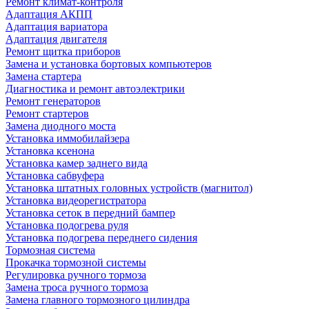
Ремонт климат-контроля
Адаптация АКПП
Адаптация вариатора
Адаптация двигателя
Ремонт щитка приборов
Замена и установка бортовых компьютеров
Замена стартера
Диагностика и ремонт автоэлектрики
Ремонт генераторов
Ремонт стартеров
Замена диодного моста
Установка иммобилайзера
Установка ксенона
Установка камер заднего вида
Установка сабвуфера
Установка штатных головных устройств (магнитол)
Установка видеорегистратора
Установка сеток в передний бампер
Установка подогрева руля
Установка подогрева переднего сидения
Тормозная система
Прокачка тормозной системы
Регулировка ручного тормоза
Замена троса ручного тормоза
Замена главного тормозного цилиндра