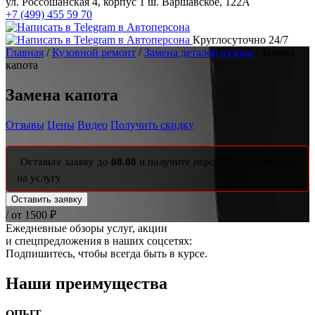
ул. Россошанская 4, корпус 1
ш. Варшавское, 122А
+7 (499) 455 59 70
Круглосуточно 24/7
Главная
/
Кузовной ремонт
/
Замена деталей кузова
/ Замена
капота
Замена капота
Отзывы
Цены
Видео
Получить скидку
Оставьте заявку до
08.08
и получите
персональную скидку
на услугу
Оставить заявку
/ от 1500 ₽
Ежедневные обзоры услуг, акции
и спецпредложения в наших соцсетях:
Подпишитесь, чтобы всегда быть в курсе.
Наши преимущества
ОПЫТ