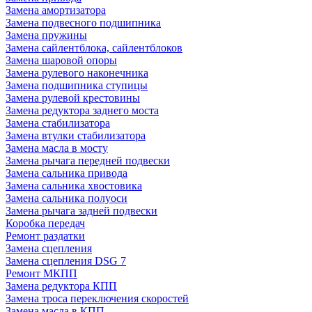
Замена амортизатора
Замена подвесного подшипника
Замена пружины
Замена сайлентблока, сайлентблоков
Замена шаровой опоры
Замена рулевого наконечника
Замена подшипника ступицы
Замена рулевой крестовины
Замена редуктора заднего моста
Замена стабилизатора
Замена втулки стабилизатора
Замена масла в мосту
Замена рычага передней подвески
Замена сальника привода
Замена сальника хвостовика
Замена сальника полуоси
Замена рычага задней подвески
Коробка передач
Ремонт раздатки
Замена сцепления
Замена сцепления DSG 7
Ремонт МКПП
Замена редуктора КПП
Замена троса переключения скоростей
Замена масла в КПП