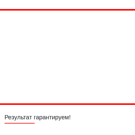
Локальная
Покраска
Покраска
покраска
багажника
бампера
Покраска двери
Покраска зеркал
Покраска капота
Покраска крыла
Покраска крыши
Покраска
переходом
Покраска петель
Покраска
Покраска ручек
порогов
двери
Покраска стойки
Полная покраска
кузова
Результат гарантируем!