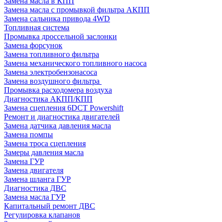
Замена масла в КПП
Замена масла с промывкой фильтра АКПП
Замена сальника привода 4WD
Топливная система
Промывка дроссельной заслонки
Замена форсунок
Замена топливного фильтра
Замена механического топливного насоса
Замена электробензонасоса
Замена воздушного фильтра
Промывка расходомера воздуха
Диагностика АКПП/КПП
Замена сцепления 6DCT Powershift
Ремонт и диагностика двигателей
Замена датчика давления масла
Замена помпы
Замена троса сцепления
Замеры давления масла
Замена ГУР
Замена двигателя
Замена шланга ГУР
Диагностика ДВС
Замена масла ГУР
Капитальный ремонт ДВС
Регулировка клапанов