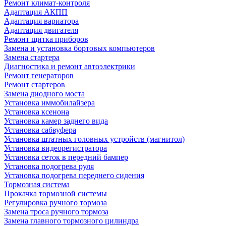
Ремонт климат-контроля
Адаптация АКПП
Адаптация вариатора
Адаптация двигателя
Ремонт щитка приборов
Замена и установка бортовых компьютеров
Замена стартера
Диагностика и ремонт автоэлектрики
Ремонт генераторов
Ремонт стартеров
Замена диодного моста
Установка иммобилайзера
Установка ксенона
Установка камер заднего вида
Установка сабвуфера
Установка штатных головных устройств (магнитол)
Установка видеорегистратора
Установка сеток в передний бампер
Установка подогрева руля
Установка подогрева переднего сидения
Тормозная система
Прокачка тормозной системы
Регулировка ручного тормоза
Замена троса ручного тормоза
Замена главного тормозного цилиндра