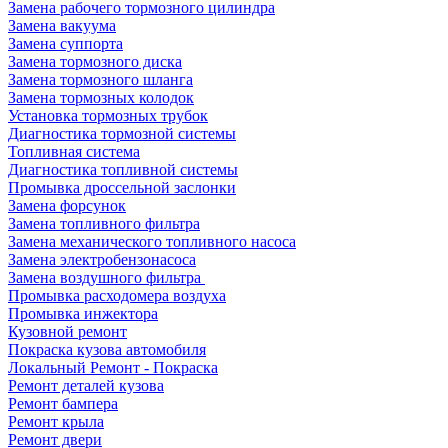
Замена рабочего тормозного цилиндра
Замена вакуума
Замена суппорта
Замена тормозного диска
Замена тормозного шланга
Замена тормозных колодок
Установка тормозных трубок
Диагностика тормозной системы
Топливная система
Диагностика топливной системы
Промывка дроссельной заслонки
Замена форсунок
Замена топливного фильтра
Замена механического топливного насоса
Замена электробензонасоса
Замена воздушного фильтра
Промывка расходомера воздуха
Промывка инжектора
Кузовной ремонт
Покраска кузова автомобиля
Локальный Ремонт - Покраска
Ремонт деталей кузова
Ремонт бампера
Ремонт крыла
Ремонт двери