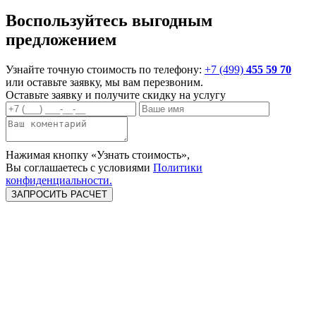
Воспользуйтесь выгодным
предложением
Узнайте точную стоимость по телефону:
+7 (499)
455 59 70
или оставьте заявку, мы вам перезвоним.
Оставьте заявку и
получите скидку
на услугу
Нажимая кнопку «Узнать стоимость»,
Вы соглашаетесь c условиями
Политики
конфиденциальности.
Замена датчика
Замена помпы
Замена троса
давления масла
сцепления
Замеры давления
Замена ГУР
Замена двигателя
масла
Замена шланга
Диагностика ДВС
Замена масла ГУР
ГУР
Капитальный
Регулировка
Замена свечей