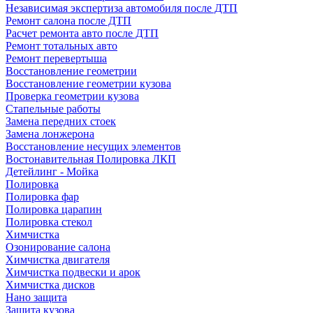
Независимая экспертиза автомобиля после ДТП
Ремонт салона после ДТП
Расчет ремонта авто после ДТП
Ремонт тотальных авто
Ремонт перевертыша
Восстановление геометрии
Восстановление геометрии кузова
Проверка геометрии кузова
Стапельные работы
Замена передних стоек
Замена лонжерона
Восстановление несущих элементов
Востонавительная Полировка ЛКП
Детейлинг - Мойка
Полировка
Полировка фар
Полировка царапин
Полировка стекол
Химчистка
Озонирование салона
Химчистка двигателя
Химчистка подвески и арок
Химчистка дисков
Нано защита
Защита кузова