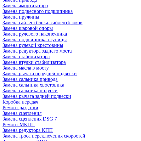
Замена амортизатора
Замена подвесного подшипника
Замена пружины
Замена сайлентблока, сайлентблоков
Замена шаровой опоры
Замена рулевого наконечника
Замена подшипника ступицы
Замена рулевой крестовины
Замена редуктора заднего моста
Замена стабилизатора
Замена втулки стабилизатора
Замена масла в мосту
Замена рычага передней подвески
Замена сальника привода
Замена сальника хвостовика
Замена сальника полуоси
Замена рычага задней подвески
Коробка передач
Ремонт раздатки
Замена сцепления
Замена сцепления DSG 7
Ремонт МКПП
Замена редуктора КПП
Замена троса переключения скоростей